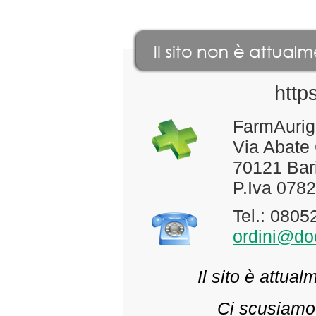
http
FarmAurig
Via Abate
70121 Bari
P.Iva 078
Tel.: 080
ordini@doc
Il sito è attua
Ci scusiamo 