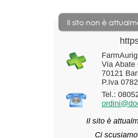
http
FarmAurig
Via Abate
70121 Bari
P.Iva 078
Tel.: 080
ordini@doc
Il sito è attua
Ci scusiamo 