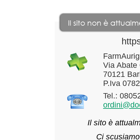
http
FarmAurig
Via Abate
70121 Bari
P.Iva 078
Tel.: 080
ordini@doc
Il sito è attua
Ci scusiamo 