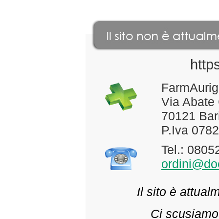
http
FarmAurig
Via Abate
70121 Bari
P.Iva 078
Tel.: 080
ordini@doc
Il sito è attua
Ci scusiamo 