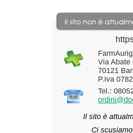
http
FarmAurig
Via Abate
70121 Bari
P.Iva 078
Tel.: 080
ordini@doc
Il sito è attua
Ci scusiamo 