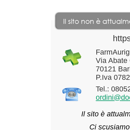
http
FarmAurig
Via Abate
70121 Bari
P.Iva 078
Tel.: 080
ordini@doc
Il sito è attua
Ci scusiamo 