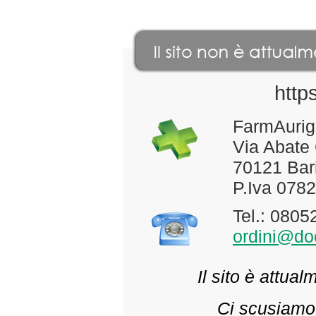
http
FarmAurig
Via Abate
70121 Bari
P.Iva 078
Tel.: 080
ordini@doc
Il sito è attua
Ci scusiamo 