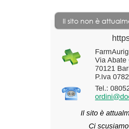
http
FarmAurig
Via Abate
70121 Bari
P.Iva 078
Tel.: 080
ordini@doc
Il sito è attua
Ci scusiamo 