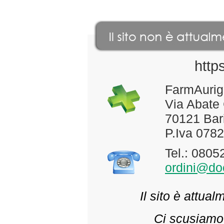
http
FarmAurig
Via Abate
70121 Bari
P.Iva 078
Tel.: 080
ordini@doc
Il sito è attua
Ci scusiamo 