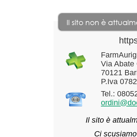
http
FarmAurig
Via Abate
70121 Bari
P.Iva 078
Tel.: 080
ordini@doc
Il sito è attua
Ci scusiamo 