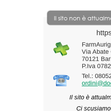
http
FarmAurig
Via Abate
70121 Bari
P.Iva 078
Tel.: 080
ordini@doc
Il sito è attua
Ci scusiamo 