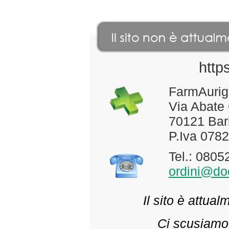
http
FarmAurig
Via Abate
70121 Bari
P.Iva 078
Tel.: 080
ordini@doc
Il sito è attua
Ci scusiamo 