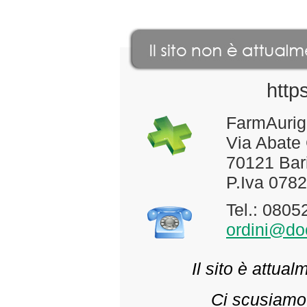
http
FarmAurig
Via Abate
70121 Bari
P.Iva 078
Tel.: 080
ordini@doc
Il sito è attua
Ci scusiamo 