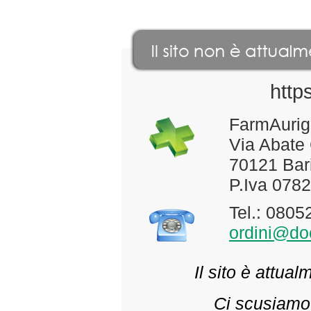
http
FarmAurig
Via Abate
70121 Bari
P.Iva 078
Tel.: 080
ordini@doc
Il sito è attua
Ci scusiamo 