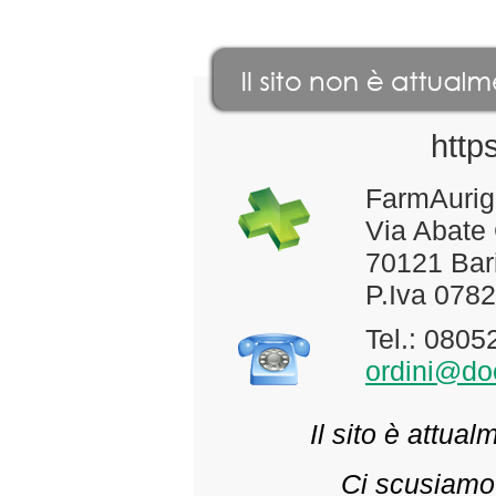
http
FarmAurig
Via Abate
70121 Bari
P.Iva 078
Tel.: 080
ordini@doc
Il sito è attua
Ci scusiamo 