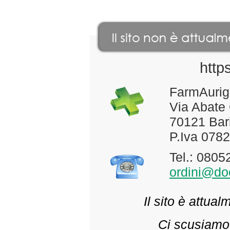
http
FarmAurig
Via Abate
70121 Bari
P.Iva 078
Tel.: 080
ordini@doc
Il sito è attua
Ci scusiamo 