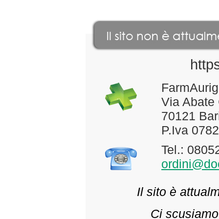
http
FarmAurig
Via Abate
70121 Bari
P.Iva 078
Tel.: 080
ordini@doc
Il sito è attua
Ci scusiamo 