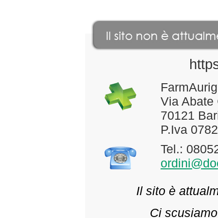
http
FarmAurig
Via Abate
70121 Bari
P.Iva 078
Tel.: 080
ordini@doc
Il sito è attua
Ci scusiamo 