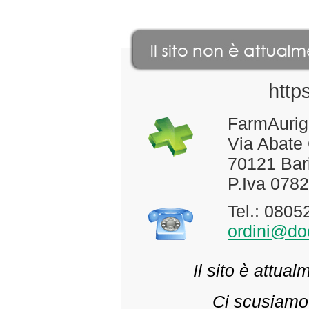
http
FarmAurig
Via Abate
70121 Bari
P.Iva 078
Tel.: 080
ordini@doc
Il sito è attua
Ci scusiamo 