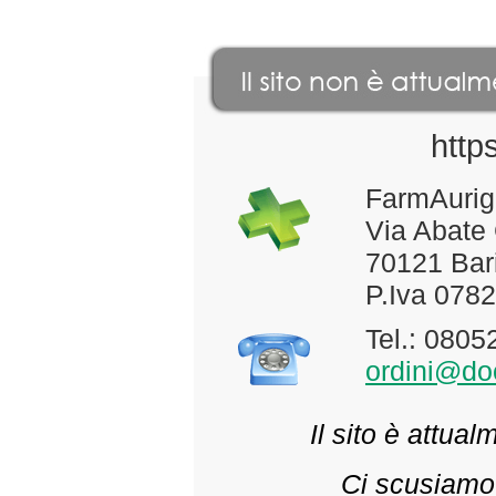
http
FarmAurig
Via Abate
70121 Bari
P.Iva 078
Tel.: 080
ordini@doc
Il sito è attua
Ci scusiamo 