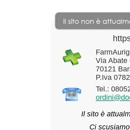
http
FarmAurig
Via Abate
70121 Bari
P.Iva 078
Tel.: 080
ordini@doc
Il sito è attua
Ci scusiamo 