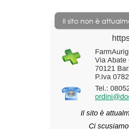
http
FarmAurig
Via Abate
70121 Bari
P.Iva 078
Tel.: 080
ordini@doc
Il sito è attua
Ci scusiamo 