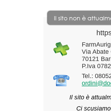
http
FarmAurig
Via Abate
70121 Bari
P.Iva 078
Tel.: 080
ordini@doc
Il sito è attua
Ci scusiamo 