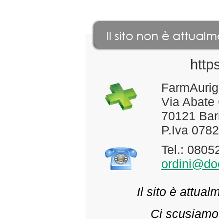
http
FarmAurig
Via Abate
70121 Bari
P.Iva 078
Tel.: 080
ordini@doc
Il sito è attua
Ci scusiamo 