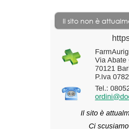
http
FarmAurig
Via Abate
70121 Bari
P.Iva 078
Tel.: 080
ordini@doc
Il sito è attua
Ci scusiamo 