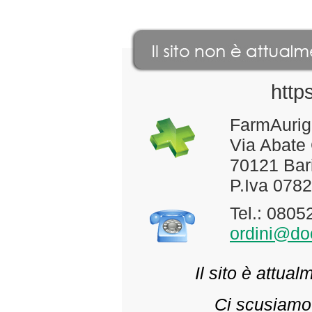
http
FarmAurig
Via Abate
70121 Bari
P.Iva 078
Tel.: 080
ordini@doc
Il sito è attua
Ci scusiamo 