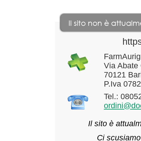
http
FarmAurig
Via Abate
70121 Bari
P.Iva 078
Tel.: 080
ordini@doc
Il sito è attua
Ci scusiamo 