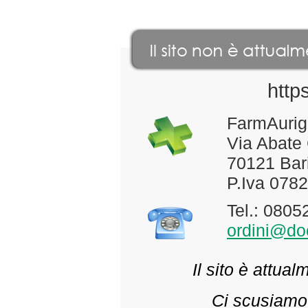
http
FarmAurig
Via Abate
70121 Bari
P.Iva 078
Tel.: 080
ordini@doc
Il sito è attua
Ci scusiamo 