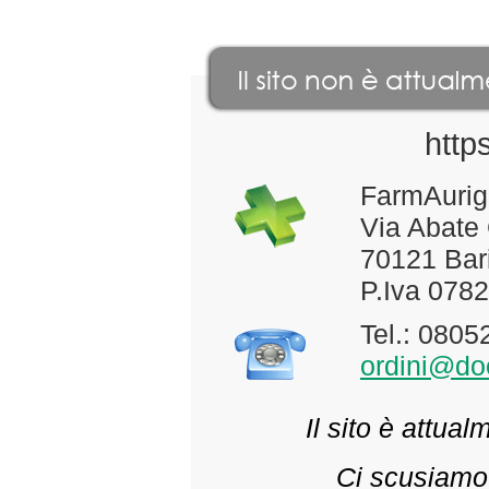
http
FarmAurig
Via Abate
70121 Bari
P.Iva 078
Tel.: 080
ordini@doc
Il sito è attua
Ci scusiamo 