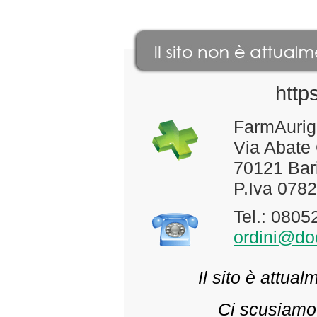
http
FarmAurig
Via Abate
70121 Bari
P.Iva 078
Tel.: 080
ordini@doc
Il sito è attua
Ci scusiamo 