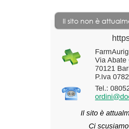
http
FarmAurig
Via Abate
70121 Bari
P.Iva 078
Tel.: 080
ordini@doc
Il sito è attua
Ci scusiamo 