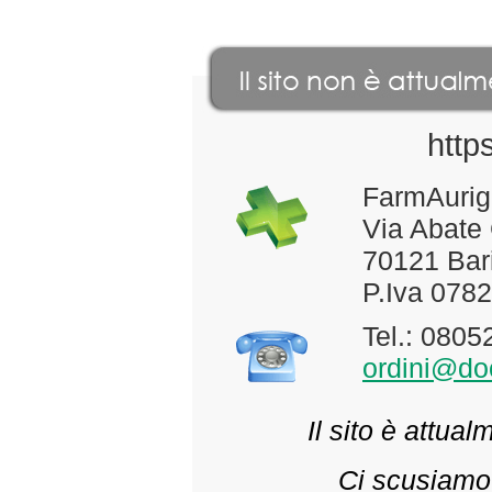
http
FarmAurig
Via Abate
70121 Bari
P.Iva 078
Tel.: 080
ordini@doc
Il sito è attua
Ci scusiamo 