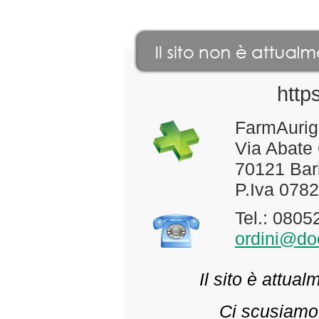
http
FarmAurig
Via Abate
70121 Bari
P.Iva 078
Tel.: 080
ordini@doc
Il sito è attua
Ci scusiamo 