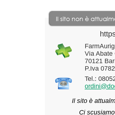
http
FarmAurig
Via Abate
70121 Bari
P.Iva 078
Tel.: 080
ordini@doc
Il sito è attua
Ci scusiamo 