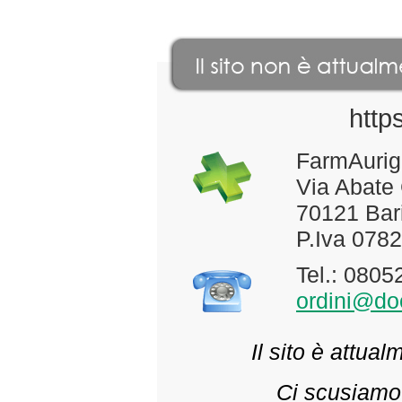
http
FarmAurig
Via Abate
70121 Bari
P.Iva 078
Tel.: 080
ordini@doc
Il sito è attua
Ci scusiamo 