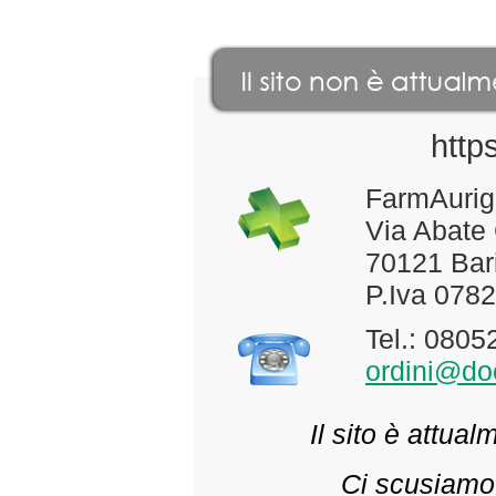
http
FarmAurig
Via Abate
70121 Bari
P.Iva 078
Tel.: 080
ordini@doc
Il sito è attua
Ci scusiamo 