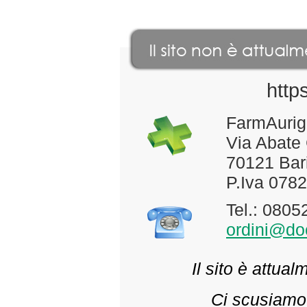
http
FarmAurig
Via Abate
70121 Bari
P.Iva 078
Tel.: 080
ordini@doc
Il sito è attua
Ci scusiamo 