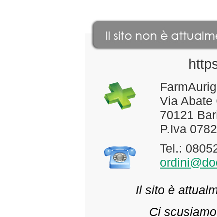
http
FarmAurig
Via Abate
70121 Bari
P.Iva 078
Tel.: 080
ordini@doc
Il sito è attua
Ci scusiamo 