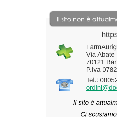
http
FarmAurig
Via Abate
70121 Bari
P.Iva 078
Tel.: 080
ordini@doc
Il sito è attua
Ci scusiamo 