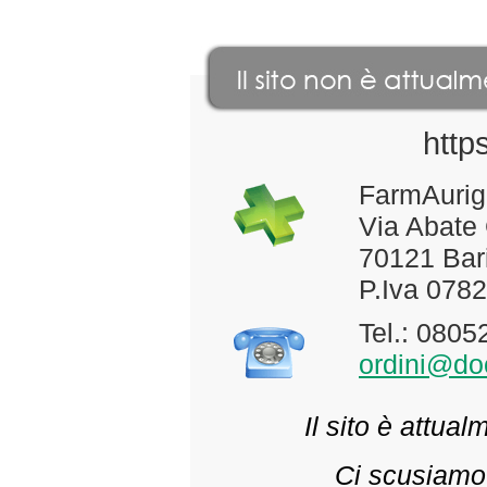
http
FarmAurig
Via Abate
70121 Bari
P.Iva 078
Tel.: 080
ordini@doc
Il sito è attua
Ci scusiamo 