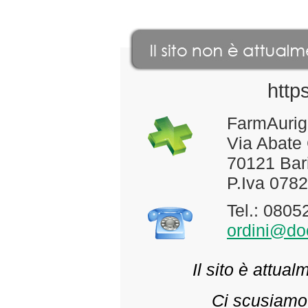
http
FarmAurig
Via Abate
70121 Bari
P.Iva 078
Tel.: 080
ordini@doc
Il sito è attua
Ci scusiamo 