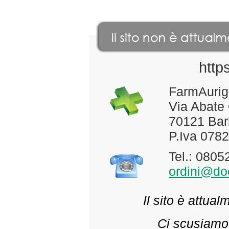
http
FarmAurig
Via Abate
70121 Bari
P.Iva 078
Tel.: 080
ordini@doc
Il sito è attua
Ci scusiamo 