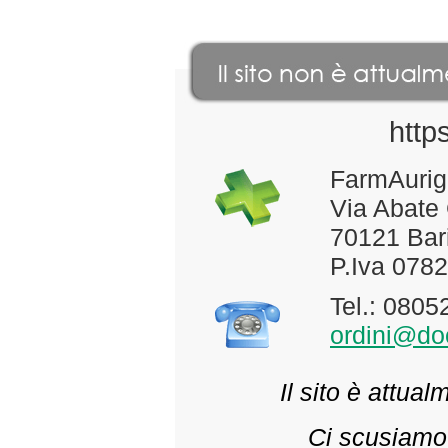
http
FarmAurig
Via Abate
70121 Bari
P.Iva 078
Tel.: 080
ordini@doc
Il sito è attua
Ci scusiamo 