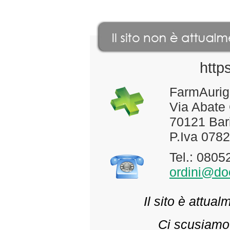
http
FarmAurig
Via Abate
70121 Bari
P.Iva 078
Tel.: 080
ordini@doc
Il sito è attua
Ci scusiamo 