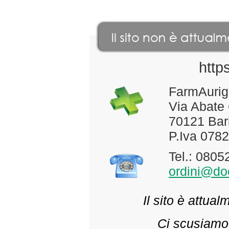
http
FarmAurig
Via Abate
70121 Bari
P.Iva 078
Tel.: 080
ordini@doc
Il sito è attua
Ci scusiamo 