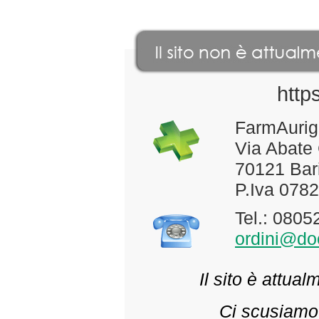
http
FarmAurig
Via Abate
70121 Bari
P.Iva 078
Tel.: 080
ordini@doc
Il sito è attua
Ci scusiamo 