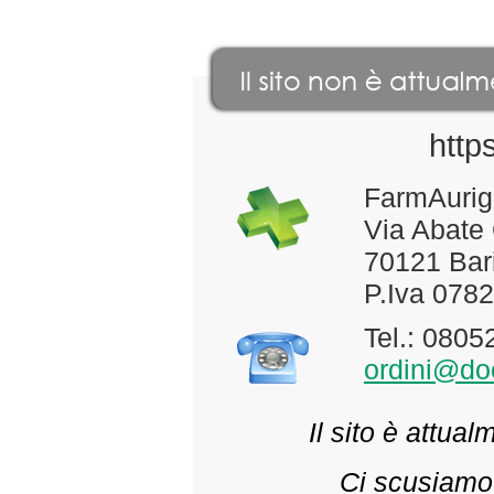
http
FarmAurig
Via Abate
70121 Bari
P.Iva 078
Tel.: 080
ordini@doc
Il sito è attua
Ci scusiamo 