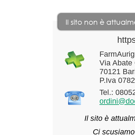
http
FarmAurig
Via Abate
70121 Bari
P.Iva 078
Tel.: 080
ordini@doc
Il sito è attua
Ci scusiamo 