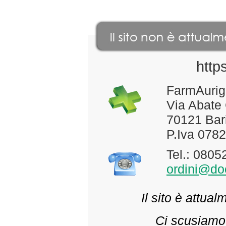
http
FarmAurig
Via Abate
70121 Bari
P.Iva 078
Tel.: 080
ordini@doc
Il sito è attua
Ci scusiamo 