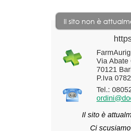
http
FarmAurig
Via Abate
70121 Bari
P.Iva 078
Tel.: 080
ordini@doc
Il sito è attua
Ci scusiamo 